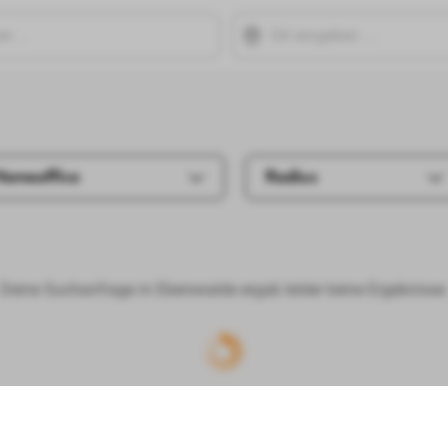
Homeoffice
Radius
Deine Suchanfrage in Eberswalde ergab leider keine Ergebnisse