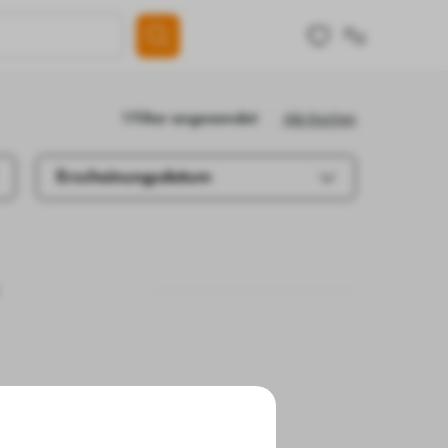
Alle löschen
1 Filter angewendet
Erscheinungsdatum
.