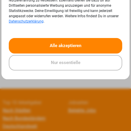
Nutzererfahrung zu verbessern. Ebenfalls dienen sie dazu dir auf
Drittseiten personalisierte Werbung anzuzeigen und für anonyme
Statistikzwecke. Deine Einwilligung ist freiwillig und kann jederzeit
angepasst oder widerrufen werden. Weitere Infos findest Du in unserer
Datenschutzerklärung
.
«
»
Alle akzeptieren
Nur essentielle
Top 10 Arbeitgeber
Jobseiten
Nach Städten
Beliebte Jobs
Nach Bundesländern
Deutschlandweit