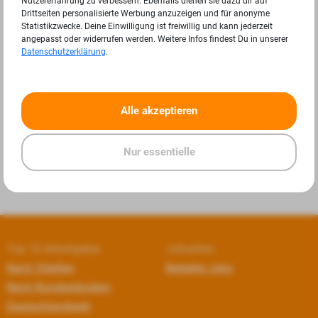
Nutzererfahrung zu verbessern. Ebenfalls dienen sie dazu dir auf
Drittseiten personalisierte Werbung anzuzeigen und für anonyme
Statistikzwecke. Deine Einwilligung ist freiwillig und kann jederzeit
angepasst oder widerrufen werden. Weitere Infos findest Du in unserer
Datenschutzerklärung
.
«
»
Alle akzeptieren
Nur essentielle
Top 10 Arbeitgeber
Jobseiten
Nach Städten
Beliebte Jobs
Nach Bundesländern
Deutschlandweit