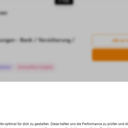
5. Platz
 mbH
ungen - Bank / Versicherung /
Job an 
leister
Homeoffice möglich
6. Platz
te optimal für dich zu gestalten. Diese helfen uns die Performance zu prüfen und d