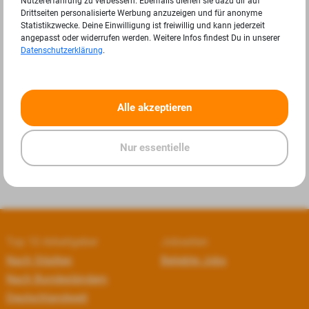
Nutzererfahrung zu verbessern. Ebenfalls dienen sie dazu dir auf
Drittseiten personalisierte Werbung anzuzeigen und für anonyme
Statistikzwecke. Deine Einwilligung ist freiwillig und kann jederzeit
angepasst oder widerrufen werden. Weitere Infos findest Du in unserer
Datenschutzerklärung
.
«
»
Alle akzeptieren
Nur essentielle
Top 10 Arbeitgeber
Jobseiten
Nach Städten
Beliebte Jobs
Nach Bundesländern
Deutschlandweit