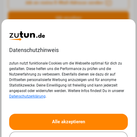
Job an meine E-Mail-Adresse senden
Job ansehen
9. Platz
Neu im Ranking
Datenschutzhinweis
NEU
ALDI Nord
Herten
zutun nutzt funktionale Cookies um die Webseite optimal für dich zu
gestalten. Diese helfen uns die Performance zu prüfen und die
Nutzererfahrung zu verbessern. Ebenfalls dienen sie dazu dir auf
Drittseiten personalisierte Werbung anzuzeigen und für anonyme
Berufskraftfahrer (m/w/d)
Statistikzwecke. Deine Einwilligung ist freiwillig und kann jederzeit
angepasst oder widerrufen werden. Weitere Infos findest Du in unserer
Lager
Vollzeit
Gehöre zu den ersten Bewerbenden
Datenschutzerklärung
.
Job an meine E-Mail-Adresse senden
Alle akzeptieren
Job ansehen