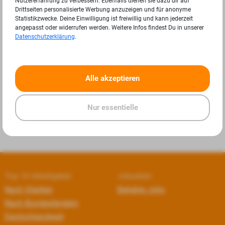
Nutzererfahrung zu verbessern. Ebenfalls dienen sie dazu dir auf
Drittseiten personalisierte Werbung anzuzeigen und für anonyme
Statistikzwecke. Deine Einwilligung ist freiwillig und kann jederzeit
angepasst oder widerrufen werden. Weitere Infos findest Du in unserer
Datenschutzerklärung
.
«
»
Alle akzeptieren
Nur essentielle
Top 10 Arbeitgeber
Jobseiten
Nach Städten
Beliebte Jobs
Nach Bundesländern
Deutschlandweit