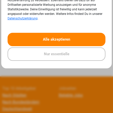
Nutzererfahrung zu verbessern. Ebenfalls dienen sie dazu dir auf
Drittseiten personalisierte Werbung anzuzeigen und für anonyme
Statistikzwecke. Deine Einwilligung ist freiwillig und kann jederzeit
angepasst oder widerrufen werden. Weitere Infos findest Du in unserer
Datenschutzerklärung
.
«
»
Alle akzeptieren
Nur essentielle
Top 10 Arbeitgeber
Jobseiten
Nach Städten
Beliebte Jobs
Nach Bundesländern
Deutschlandweit