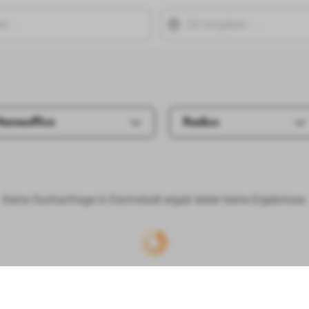
Homeoffice
Radius
Deine Suchanfrage in Darmstadt ergab leider keine Ergebnisse.