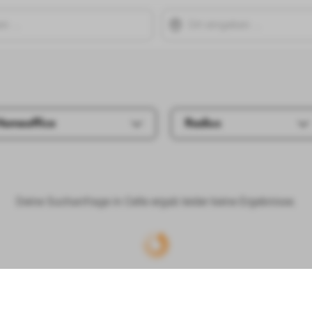
Homeoffice
Radius
Deine Suchanfrage in Celle ergab leider keine Ergebnisse.