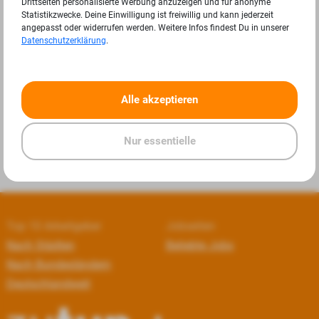
Drittseiten personalisierte Werbung anzuzeigen und für anonyme
Statistikzwecke. Deine Einwilligung ist freiwillig und kann jederzeit
angepasst oder widerrufen werden. Weitere Infos findest Du in unserer
Datenschutzerklärung
.
«
»
Alle akzeptieren
Nur essentielle
Top 10 Arbeitgeber
Jobseiten
Nach Städten
Beliebte Jobs
Nach Bundesländern
Deutschlandweit