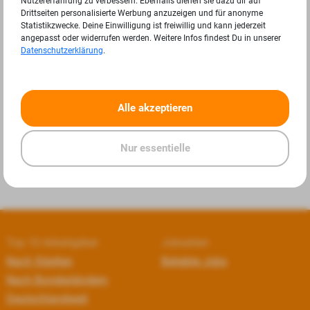
Nutzererfahrung zu verbessern. Ebenfalls dienen sie dazu dir auf
Drittseiten personalisierte Werbung anzuzeigen und für anonyme
Statistikzwecke. Deine Einwilligung ist freiwillig und kann jederzeit
angepasst oder widerrufen werden. Weitere Infos findest Du in unserer
Datenschutzerklärung
.
«
»
Alle akzeptieren
Nur essentielle
Top 10 Arbeitgeber
Jobseiten
Nach Städten
Beliebte Jobs
Nach Bundesländern
Deutschlandweit