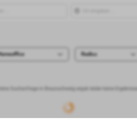
Homeoffice
Radius
eine Suchanfrage in Braunschweig ergab leider keine Ergebniss