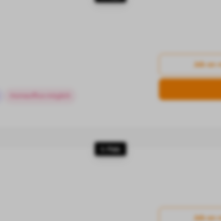
Job an 
Homeoffice möglich
5. Platz
Job an 