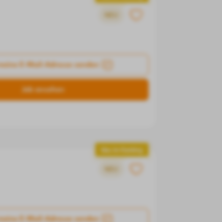
NEU
meine E-Mail-Adresse senden
Job ansehen
Neu im Ranking
NEU
meine E-Mail-Adresse senden