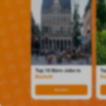
Top 10 Büro-Jobs in
To
Bocholt
Do
Ansehen