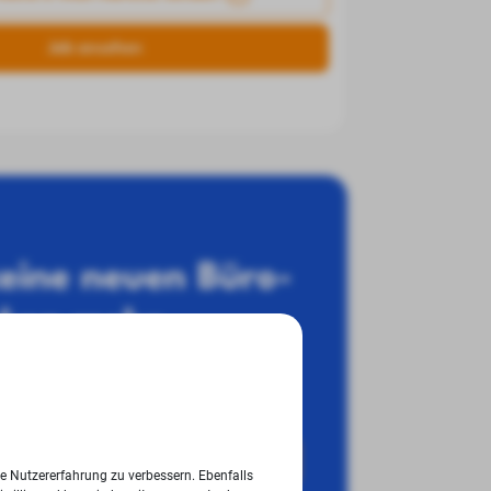
Job ansehen
eine neuen Büro-
rken mehr
hast du die Top-10 Büro-Jobs immer im
ie Nutzererfahrung zu verbessern. Ebenfalls