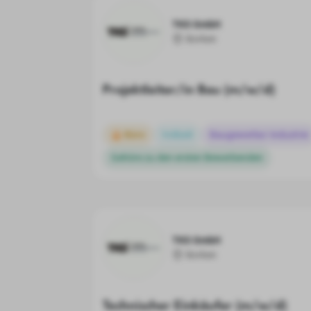
TKS GmbH
Borken
Projektleiter/in Bau (m/w/d)
Büro
Vollzeit
Baugewerbe/-industrie
Gehöre zu den ersten Bewerbenden
TKS GmbH
Borken
Technischer Einkäufer (m/w/d)