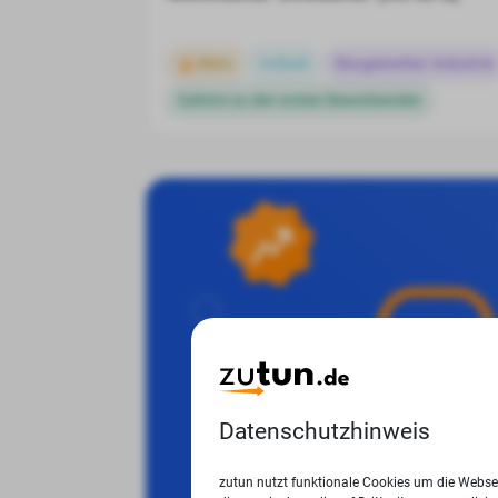
Büro
Vollzeit
Baugewerbe/-industrie
Gehöre zu den ersten Bewerbenden
Datenschutzhinweis
zutun nutzt funktionale Cookies um die Websei