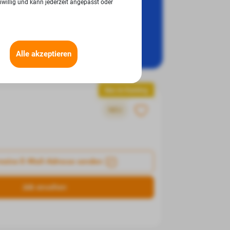
iwillig und kann jederzeit angepasst oder
 stimmst du unseren
und unserer
Nutzungsbedingungen
n dir einmal pro Woche die Top 10 Büro-Jobcharts aus
it wieder abmelden.
Alle akzeptieren
Neu im Ranking
NEU
meine E-Mail-Adresse senden
Job ansehen