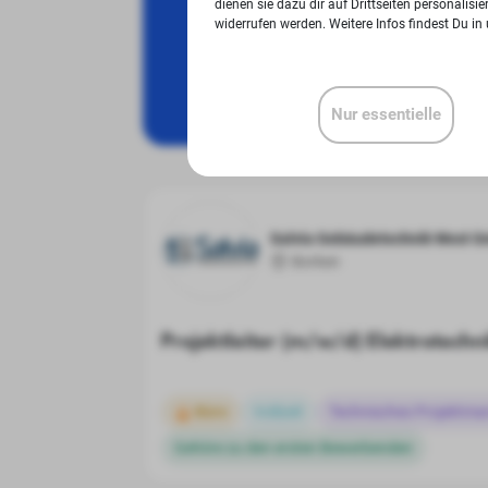
dienen sie dazu dir auf Drittseiten personalis
widerrufen werden. Weitere Infos findest Du in
Nur essentielle
Salvia Gebäudetechnik West 
Borken
Projektleiter (m/w/d) Elektrotechn
Büro
Vollzeit
Technisches Projektm
Gehöre zu den ersten Bewerbenden