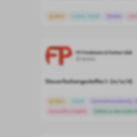
Büro
Vollzeit, Teilzeit
Banken
Hom
FP Freckmann & Partner GbR
Borken
Steuerfachangestellte/r (m/w/d)
Büro
Teilzeit
Unternehmensberatg., W
Homeoffice möglich
Gehöre zu den ersten