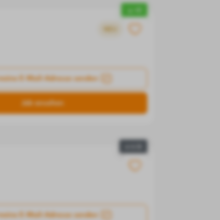
▲ +5
NEU
meine E-Mail-Adresse senden
Job ansehen
● +/-0
meine E-Mail-Adresse senden