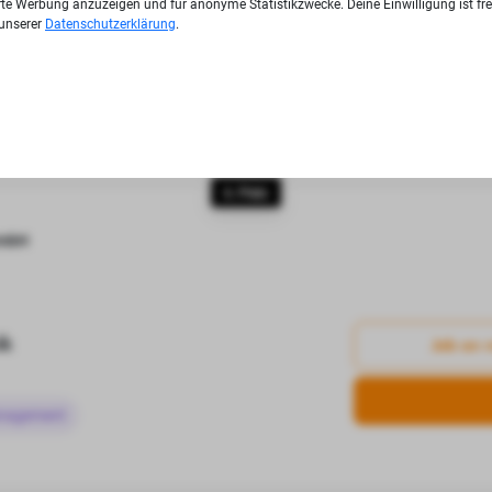
ierte Werbung anzuzeigen und für anonyme Statistikzwecke. Deine Einwilligung ist fre
Wenn du auf "Anmelden" klickst,
 unserer
Datenschutzerklärung
.
zu. Wir schicke
Datenschutzerklärung
Borken zu. Du kannst dich jederze
6. Platz
GmbH
ik
Job an 
anagement