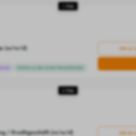
1. Platz
ege (w/m/d)
Job an 
ienste
Gehöre zu den ersten Bewerbenden
2. Platz
ng / Kreditgeschäft (m/w/d)
Job an 