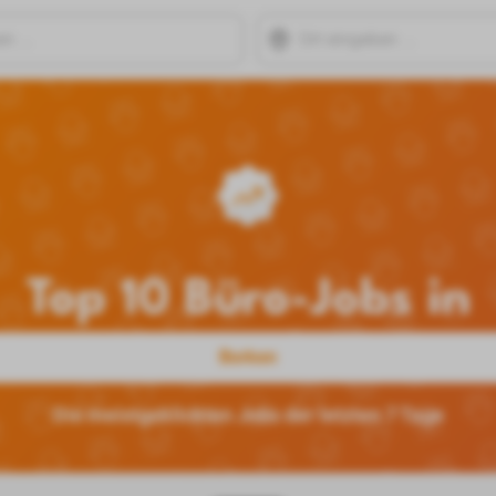
Top 10 Büro-Jobs in
Borken
Die meistgeklickten Jobs der letzten 7 Tage