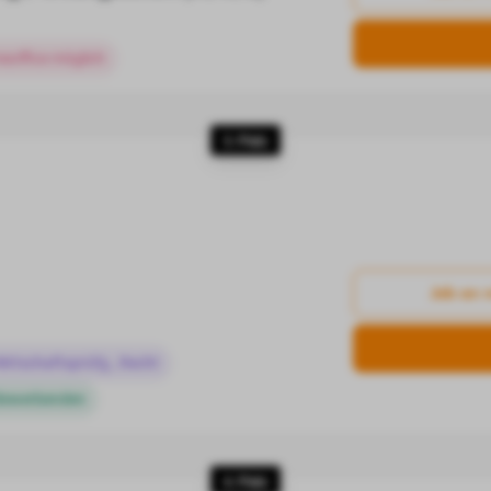
eoffice möglich
3. Platz
Job an 
irtschaftsprüfg., Recht
 Bewerbenden
4. Platz