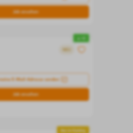
Job ansehen
▲ +2
NEU
meine E-Mail-Adresse senden
Job ansehen
Neu im Ranking