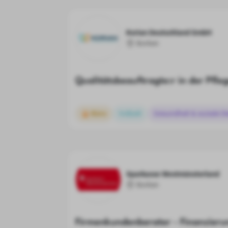
Korian Deutschland GmbH
Borken
Qualitätsbeauftragte:r in der Pfl
Büro
Vollzeit
Gesundheit & soziale D
Sparkasse Westmünsterland
Borken
Firmenkundenberater - Finanzieru