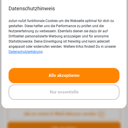
Job ansehen
Datenschutzhinweis
zutun nutzt funktionale Cookies um die Webseite optimal für dich zu
gestalten. Diese helfen uns die Performance zu prüfen und die
7. Platz
● +/-0
Nutzererfahrung zu verbessern. Ebenfalls dienen sie dazu dir auf
Drittseiten personalisierte Werbung anzuzeigen und für anonyme
NEU
Statistikzwecke. Deine Einwilligung ist freiwillig und kann jederzeit
Deutsche Post AG
angepasst oder widerrufen werden. Weitere Infos findest Du in unserer
Bochum
Datenschutzerklärung
.
Paketzusteller (m/w/d) im Paketzentrum
Bochum (Opelring 1)
Alle akzeptieren
Lager
Quereinsteiger
Vollzeit, Quereinsteiger
Nur essentielle
Gehöre zu den ersten Bewerbenden
Job an meine E-Mail-Adresse senden