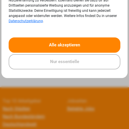
Nutzererfahrung zu verbessern. Ebenfalls dienen sie dazu dir auf
Drittseiten personalisierte Werbung anzuzeigen und für anonyme
Statistikzwecke. Deine Einwilligung ist freiwillig und kann jederzeit
angepasst oder widerrufen werden. Weitere Infos findest Du in unserer
Datenschutzerklärung
.
«
»
Alle akzeptieren
Nur essentielle
Top 10 Arbeitgeber
Jobseiten
Nach Städten
Beliebte Jobs
Nach Bundesländern
Deutschlandweit