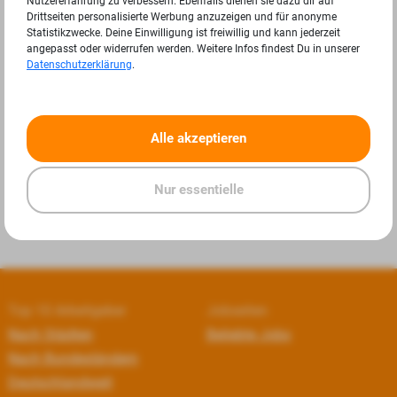
Nutzererfahrung zu verbessern. Ebenfalls dienen sie dazu dir auf
Drittseiten personalisierte Werbung anzuzeigen und für anonyme
Statistikzwecke. Deine Einwilligung ist freiwillig und kann jederzeit
angepasst oder widerrufen werden. Weitere Infos findest Du in unserer
Datenschutzerklärung
.
«
»
Alle akzeptieren
Nur essentielle
Top 10 Arbeitgeber
Jobseiten
Nach Städten
Beliebte Jobs
Nach Bundesländern
Deutschlandweit