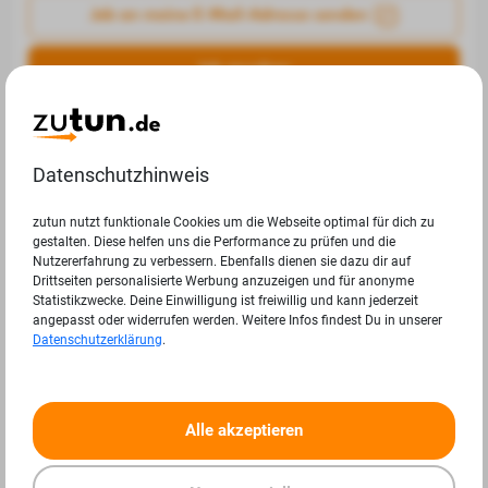
Job an meine E-Mail-Adresse senden
Job ansehen
8. Platz
● +/-0
Datenschutzhinweis
Amadeus Fire AG
zutun nutzt funktionale Cookies um die Webseite optimal für dich zu
Augsburg
gestalten. Diese helfen uns die Performance zu prüfen und die
Nutzererfahrung zu verbessern. Ebenfalls dienen sie dazu dir auf
Drittseiten personalisierte Werbung anzuzeigen und für anonyme
Steuerfachangestellte (m/w/d)
Statistikzwecke. Deine Einwilligung ist freiwillig und kann jederzeit
angepasst oder widerrufen werden. Weitere Infos findest Du in unserer
Datenschutzerklärung
.
Büro
Vollzeit
Personaldienstleistungen
Homeoffice möglich
Alle akzeptieren
Job an meine E-Mail-Adresse senden