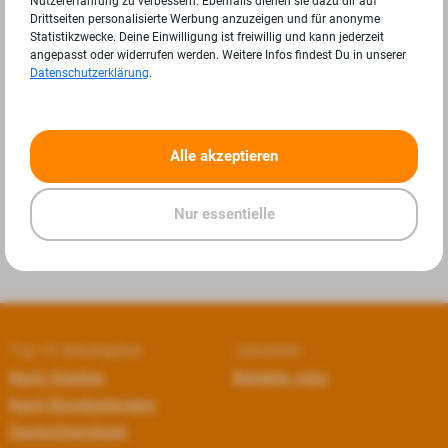
Nutzererfahrung zu verbessern. Ebenfalls dienen sie dazu dir auf
Drittseiten personalisierte Werbung anzuzeigen und für anonyme
Statistikzwecke. Deine Einwilligung ist freiwillig und kann jederzeit
angepasst oder widerrufen werden. Weitere Infos findest Du in unserer
Datenschutzerklärung
.
«
»
Alle akzeptieren
Nur essentielle
Top 10 Arbeitgeber
Jobseiten
Nach Städten
Beliebte Jobs
Nach Bundesländern
Deutschlandweit