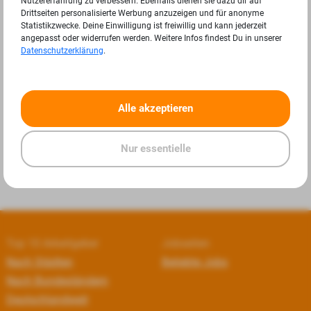
Nutzererfahrung zu verbessern. Ebenfalls dienen sie dazu dir auf
Drittseiten personalisierte Werbung anzuzeigen und für anonyme
Statistikzwecke. Deine Einwilligung ist freiwillig und kann jederzeit
angepasst oder widerrufen werden. Weitere Infos findest Du in unserer
Datenschutzerklärung
.
«
»
Alle akzeptieren
Nur essentielle
Top 10 Arbeitgeber
Jobseiten
Nach Städten
Beliebte Jobs
Nach Bundesländern
Deutschlandweit