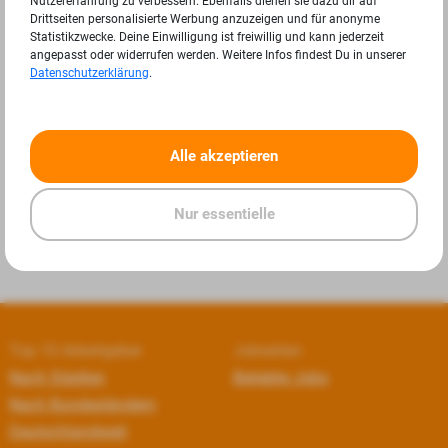
Nutzererfahrung zu verbessern. Ebenfalls dienen sie dazu dir auf
Drittseiten personalisierte Werbung anzuzeigen und für anonyme
Statistikzwecke. Deine Einwilligung ist freiwillig und kann jederzeit
angepasst oder widerrufen werden. Weitere Infos findest Du in unserer
Datenschutzerklärung
.
«
»
Alle akzeptieren
Nur essentielle
Top 10 Arbeitgeber
Jobseiten
Nach Städten
Beliebte Jobs
Nach Bundesländern
Deutschlandweit