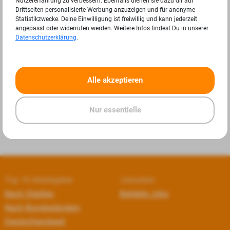
Nutzererfahrung zu verbessern. Ebenfalls dienen sie dazu dir auf
Drittseiten personalisierte Werbung anzuzeigen und für anonyme
Statistikzwecke. Deine Einwilligung ist freiwillig und kann jederzeit
angepasst oder widerrufen werden. Weitere Infos findest Du in unserer
Datenschutzerklärung
.
«
»
Alle akzeptieren
Nur essentielle
Top 10 Arbeitgeber
Jobseiten
Nach Städten
Beliebte Jobs
Nach Bundesländern
Deutschlandweit