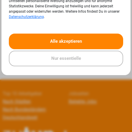
Drittseiten personalisierte Werbung anzuzeigen und für anonyme
Statistikzwecke. Deine Einwilligung ist freiwillig und kann jederzeit
angepasst oder widerrufen werden. Weitere Infos findest Du in unserer
Datenschutzerklärung
.
«
»
Alle akzeptieren
Nur essentielle
Top 10 Arbeitgeber
Jobseiten
Nach Städten
Beliebte Jobs
Nach Bundesländern
Deutschlandweit