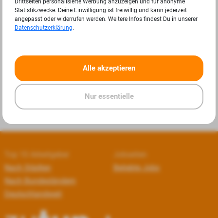
Drittseiten personalisierte Werbung anzuzeigen und für anonyme
Statistikzwecke. Deine Einwilligung ist freiwillig und kann jederzeit
angepasst oder widerrufen werden. Weitere Infos findest Du in unserer
Datenschutzerklärung
.
«
»
Alle akzeptieren
Nur essentielle
Top 10 Arbeitgeber
Jobseiten
Nach Städten
Beliebte Jobs
Nach Bundesländern
Deutschlandweit