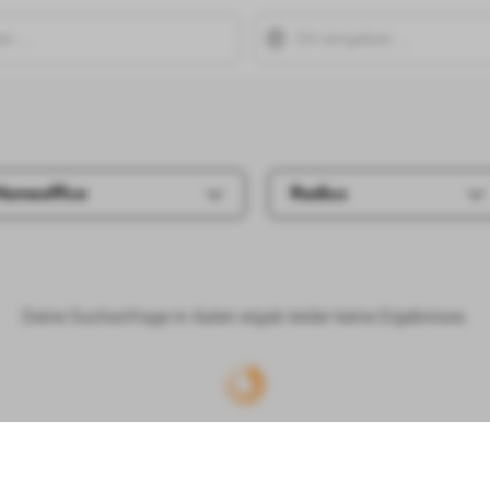
Homeoffice
Radius
Deine Suchanfrage in Aalen ergab leider keine Ergebnisse.